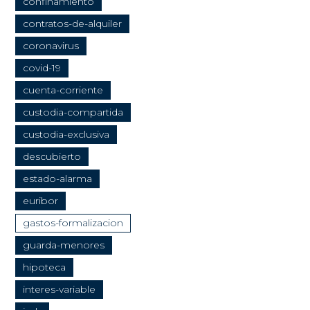
confinamiento
contratos-de-alquiler
coronavirus
covid-19
cuenta-corriente
custodia-compartida
custodia-exclusiva
descubierto
estado-alarma
euribor
gastos-formalizacion
guarda-menores
hipoteca
interes-variable