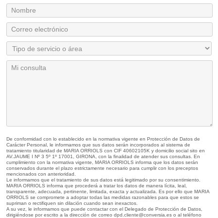
De conformidad con lo establecido en la normativa vigente en Protección de Datos de
Carácter Personal, le informamos que sus datos serán incorporados al sistema de
tratamiento titularidad de MARIA ORRIOLS con CIF 40602105K y domicilio social sito en
AV.JAUME I Nº 3 5º 1º 17001, GIRONA, con la finalidad de atender sus consultas. En
cumplimiento con la normativa vigente, MARIA ORRIOLS informa que los datos serán
conservados durante el plazo estrictamente necesario para cumplir con los preceptos
mencionados con anterioridad.
Le informamos que el tratamiento de sus datos está legitimado por su consentimiento.
MARIA ORRIOLS informa que procederá a tratar los datos de manera lícita, leal,
transparente, adecuada, pertinente, limitada, exacta y actualizada. Es por ello que MARIA
ORRIOLS se compromete a adoptar todas las medidas razonables para que estos se
supriman o rectifiquen sin dilación cuando sean inexactos.
A su vez, le informamos que puede contactar con el Delegado de Protección de Datos,
dirigiéndose por escrito a la dirección de correo dpd.cliente@conversia.es o al teléfono