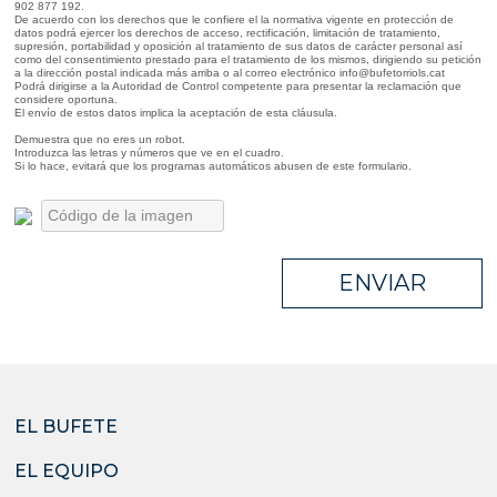
902 877 192.
De acuerdo con los derechos que le confiere el la normativa vigente en protección de
datos podrá ejercer los derechos de acceso, rectificación, limitación de tratamiento,
supresión, portabilidad y oposición al tratamiento de sus datos de carácter personal así
como del consentimiento prestado para el tratamiento de los mismos, dirigiendo su petición
a la dirección postal indicada más arriba o al correo electrónico info@bufetorriols.cat
Podrá dirigirse a la Autoridad de Control competente para presentar la reclamación que
considere oportuna.
El envío de estos datos implica la aceptación de esta cláusula.
Demuestra que no eres un robot.
Introduzca las letras y números que ve en el cuadro.
Si lo hace, evitará que los programas automáticos abusen de este formulario.
ENVIAR
EL BUFETE
EL EQUIPO