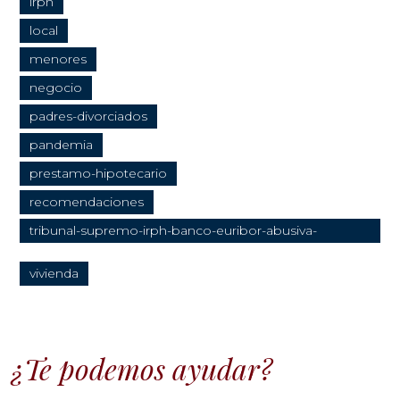
irph
local
menores
negocio
padres-divorciados
pandemia
prestamo-hipotecario
recomendaciones
tribunal-supremo-irph-banco-euribor-abusiva-
transparente
vivienda
¿Te podemos ayudar?