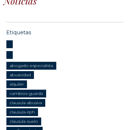
Noticias
Etiquetas
abogado-especialista
abusividad
alquiler
cambios-guarda
clausula-abusiva
clausula-irph
clausula-suelo