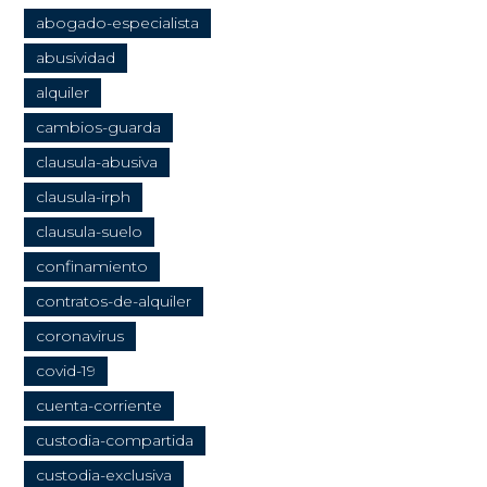
abogado-especialista
abusividad
alquiler
cambios-guarda
clausula-abusiva
clausula-irph
clausula-suelo
confinamiento
contratos-de-alquiler
coronavirus
covid-19
cuenta-corriente
custodia-compartida
custodia-exclusiva