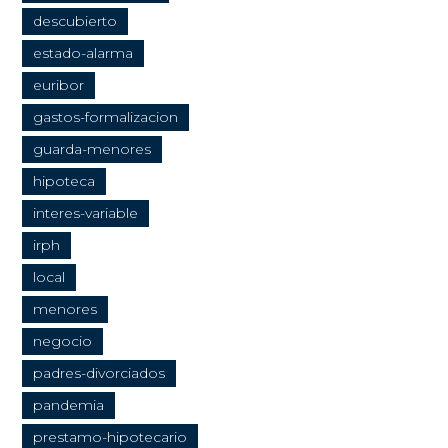
descubierto
estado-alarma
euribor
gastos-formalizacion
guarda-menores
hipoteca
interes-variable
irph
local
menores
negocio
padres-divorciados
pandemia
prestamo-hipotecario