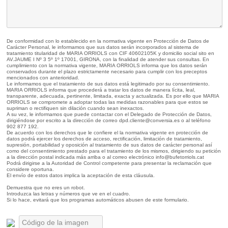
De conformidad con lo establecido en la normativa vigente en Protección de Datos de
Carácter Personal, le informamos que sus datos serán incorporados al sistema de
tratamiento titularidad de MARIA ORRIOLS con CIF 40602105K y domicilio social sito en
AV.JAUME I Nº 3 5º 1º 17001, GIRONA, con la finalidad de atender sus consultas. En
cumplimiento con la normativa vigente, MARIA ORRIOLS informa que los datos serán
conservados durante el plazo estrictamente necesario para cumplir con los preceptos
mencionados con anterioridad.
Le informamos que el tratamiento de sus datos está legitimado por su consentimiento.
MARIA ORRIOLS informa que procederá a tratar los datos de manera lícita, leal,
transparente, adecuada, pertinente, limitada, exacta y actualizada. Es por ello que MARIA
ORRIOLS se compromete a adoptar todas las medidas razonables para que estos se
supriman o rectifiquen sin dilación cuando sean inexactos.
A su vez, le informamos que puede contactar con el Delegado de Protección de Datos,
dirigiéndose por escrito a la dirección de correo dpd.cliente@conversia.es o al teléfono
902 877 192.
De acuerdo con los derechos que le confiere el la normativa vigente en protección de
datos podrá ejercer los derechos de acceso, rectificación, limitación de tratamiento,
supresión, portabilidad y oposición al tratamiento de sus datos de carácter personal así
como del consentimiento prestado para el tratamiento de los mismos, dirigiendo su petición
a la dirección postal indicada más arriba o al correo electrónico info@bufetorriols.cat
Podrá dirigirse a la Autoridad de Control competente para presentar la reclamación que
considere oportuna.
El envío de estos datos implica la aceptación de esta cláusula.
Demuestra que no eres un robot.
Introduzca las letras y números que ve en el cuadro.
Si lo hace, evitará que los programas automáticos abusen de este formulario.