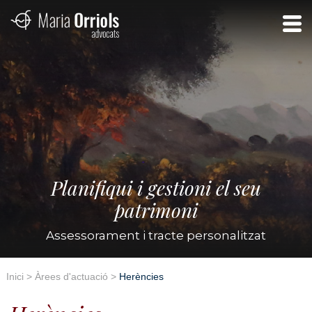
Planifiqui i gestioni el seu
patrimoni
Assessorament i tracte personalitzat
Inici
>
Àrees d'actuació
>
Herències