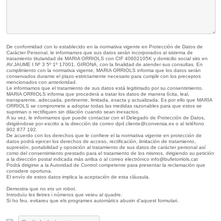
De conformidad con lo establecido en la normativa vigente en Protección de Datos de
Carácter Personal, le informamos que sus datos serán incorporados al sistema de
tratamiento titularidad de MARIA ORRIOLS con CIF 40602105K y domicilio social sito en
AV.JAUME I Nº 3 5º 1º 17001, GIRONA, con la finalidad de atender sus consultas. En
cumplimiento con la normativa vigente, MARIA ORRIOLS informa que los datos serán
conservados durante el plazo estrictamente necesario para cumplir con los preceptos
mencionados con anterioridad.
Le informamos que el tratamiento de sus datos está legitimado por su consentimiento.
MARIA ORRIOLS informa que procederá a tratar los datos de manera lícita, leal,
transparente, adecuada, pertinente, limitada, exacta y actualizada. Es por ello que MARIA
ORRIOLS se compromete a adoptar todas las medidas razonables para que estos se
supriman o rectifiquen sin dilación cuando sean inexactos.
A su vez, le informamos que puede contactar con el Delegado de Protección de Datos,
dirigiéndose por escrito a la dirección de correo dpd.cliente@conversia.es o al teléfono
902 877 192.
De acuerdo con los derechos que le confiere el la normativa vigente en protección de
datos podrá ejercer los derechos de acceso, rectificación, limitación de tratamiento,
supresión, portabilidad y oposición al tratamiento de sus datos de carácter personal así
como del consentimiento prestado para el tratamiento de los mismos, dirigiendo su petición
a la dirección postal indicada más arriba o al correo electrónico info@bufetorriols.cat
Podrá dirigirse a la Autoridad de Control competente para presentar la reclamación que
considere oportuna.
El envío de estos datos implica la aceptación de esta cláusula.
Demostra que no ets un robot.
Introduïu les lletres i números que veieu al quadre.
Si ho feu, evitareu que els programes automàtics abusin d'aquest formulari.