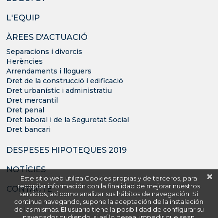
L'EQUIP
ÀREES D'ACTUACIÓ
Separacions i divorcis
Herències
Arrendaments i lloguers
Dret de la construcció i edificació
Dret urbanístic i administratiu
Dret mercantil
Dret penal
Dret laboral i de la Seguretat Social
Dret bancari
DESPESES HIPOTEQUES 2019
NOTÍCIES
Este sitio web utiliza Cookies propias y de terceros, para
recopilar información con la finalidad de mejorar nuestros
CONTACTE
servicios, así como analizar sus hábitos de navegación. Si
continua navegando, supone la aceptación de la instalación
de las mismas. El usuario tiene la posibilidad de configurar su
navegador pudiendo, si así lo desea, impedir que sean