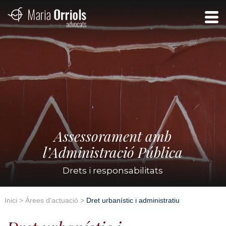
Assessorament amb
l’Administració Pública
Drets i responsabilitats
Inici
>
Àrees d'actuació
>
Dret urbanístic i administratiu