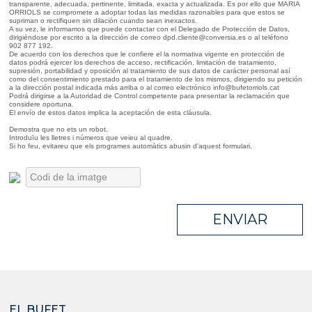
transparente, adecuada, pertinente, limitada, exacta y actualizada. Es por ello que MARIA
ORRIOLS se compromete a adoptar todas las medidas razonables para que estos se
supriman o rectifiquen sin dilación cuando sean inexactos.
A su vez, le informamos que puede contactar con el Delegado de Protección de Datos,
dirigiéndose por escrito a la dirección de correo dpd.cliente@conversia.es o al teléfono
902 877 192.
De acuerdo con los derechos que le confiere el la normativa vigente en protección de
datos podrá ejercer los derechos de acceso, rectificación, limitación de tratamiento,
supresión, portabilidad y oposición al tratamiento de sus datos de carácter personal así
como del consentimiento prestado para el tratamiento de los mismos, dirigiendo su petición
a la dirección postal indicada más arriba o al correo electrónico info@bufetorriols.cat
Podrá dirigirse a la Autoridad de Control competente para presentar la reclamación que
considere oportuna.
El envío de estos datos implica la aceptación de esta cláusula.
Demostra que no ets un robot.
Introduïu les lletres i números que veieu al quadre.
Si ho feu, evitareu que els programes automàtics abusin d'aquest formulari.
ENVIAR
EL BUFET