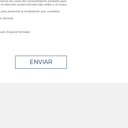
ersonal así como del consentimiento prestado para
 la dirección postal indicada más arriba o al correo
e para presentar la reclamación que considere
a cláusula.
sin d'aquest formulari.
ENVIAR