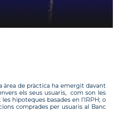
a àrea de pràctica ha emergit davant
envers els seus usuaris, com son les
 les hipoteques basades en l’IRPH; o
accions comprades per usuaris al Banc