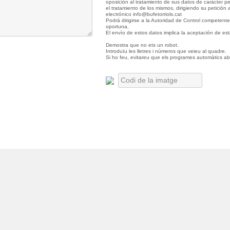
oposición al tratamiento de sus datos de carácter p
el tratamiento de los mismos, dirigiendo su petición a
electrónico info@bufetorriols.cat
Podrá dirigirse a la Autoridad de Control competent
oportuna.
El envío de estos datos implica la aceptación de est
Demostra que no ets un robot.
Introduïu les lletres i números que veieu al quadre.
Si ho feu, evitareu que els programes automàtics abu