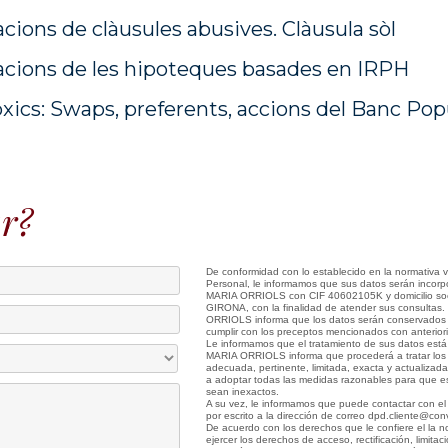
cions de clàusules abusives. Clàusula sòl
macions de les hipoteques basades en IRPH
ics: Swaps, preferents, accions del Banc Pop
r?
De conformidad con lo establecido en la normativa 
Personal, le informamos que sus datos serán incorpo
MARIA ORRIOLS con CIF 40602105K y domicilio soci
GIRONA, con la finalidad de atender sus consultas.
ORRIOLS informa que los datos serán conservados d
cumplir con los preceptos mencionados con anterior
Le informamos que el tratamiento de sus datos está 
MARIA ORRIOLS informa que procederá a tratar los da
adecuada, pertinente, limitada, exacta y actualiz
a adoptar todas las medidas razonables para que est
sean inexactos.
A su vez, le informamos que puede contactar con el
por escrito a la dirección de correo dpd.cliente@con
De acuerdo con los derechos que le confiere el la n
ejercer los derechos de acceso, rectificación, limitac