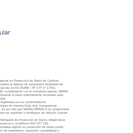
ular
vigente en Protección de Datos de Carácter
rados al sistema de tratamiento titularidad de
al sito en AV.JAUME I Nº 3 5º 1º 17001,
 En cumplimiento con la normativa vigente, MARIA
urante el plazo estrictamente necesario para
idad.
legitimado por su consentimiento.
tos de manera lícita, leal, transparente,
ada. Es por ello que MARIA ORRIOLS se compromete
os se supriman o rectifiquen sin dilación cuando
 Delegado de Protección de Datos, dirigiéndose
versia.es o al teléfono 902 877 192.
ormativa vigente en protección de datos podrá
ión de tratamiento, supresión, portabilidad y