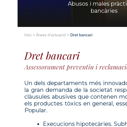
Abusos i males pràct
bancàries
Inici
>
Àrees d'actuació
>
Dret bancari
Dret bancari
Assessorament preventiu i reclamac
Un dels departaments més innovadors
la gran demanda de la societat resp
clàusules abusives que contenen mol
els productes tòxics en general, ess
Popular.
Execucions hipotecàries. Sub