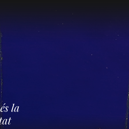
és la
tat