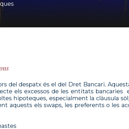
iques
ions
 del despatx és el del Dret Bancari. Aquest
ecte els excessos de les entitats bancaries 
tes hipoteques, especialment la clàusula sòl;
ent aquests els swaps, les preferents o les 
hastes