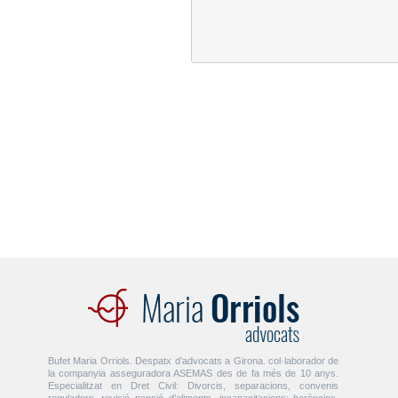
Bufet Maria Orriols. Despatx d’advocats a Girona. col·laborador de
la companyia asseguradora ASEMAS des de fa més de 10 anys.
Especialitzat en Dret Civil: Divorcis, separacions, convenis